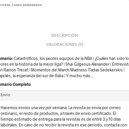
OOK44
,
TADAS SEDEKERSKIS
DESCRIPCIÓN
VALORACIONES (0)
umario:
Catastróficos, los peores equipos de la NBA | ¿Cuáles han sido lo
ores en la historia de la mejor liga? | Shai Gilgeous-Alexander | Entrevist
n Ramón Trecet | Momentos del March Madness |Tadas Sedekerskis |
polés, la esperanza del sur de Italia | Y mucho más…
umario Completo
Envío
Hacemos envíos una vez por semana. La revista se envía por correo
ordinario, el resto de productos, a través de envío certificado. El
tiempo estimado de entrega para la revistas es de entre 3 y 10 días
laborales. En caso de no recibir la revista en ese periodo, contacta con