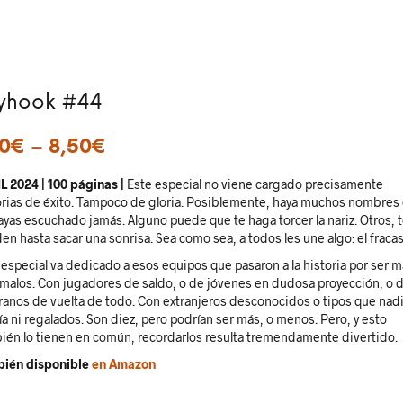
yhook #44
80
€
–
8,50
€
L 2024 | 100 páginas |
Este especial no viene cargado precisamente
orias de éxito. Tampoco de gloria. Posiblemente, haya muchos nombres
ayas escuchado jamás. Alguno puede que te haga torcer la nariz. Otros, 
en hasta sacar una sonrisa. Sea como sea, a todos les une algo: el fracas
 especial va dedicado a esos equipos que pasaron a la historia por ser m
malos. Con jugadores de saldo, o de jóvenes en dudosa proyección, o 
ranos de vuelta de todo. Con extranjeros desconocidos o tipos que nad
ía ni regalados. Son diez, pero podrían ser más, o menos. Pero, y esto
ién lo tienen en común, recordarlos resulta tremendamente divertido.
ién disponible
en Amazon