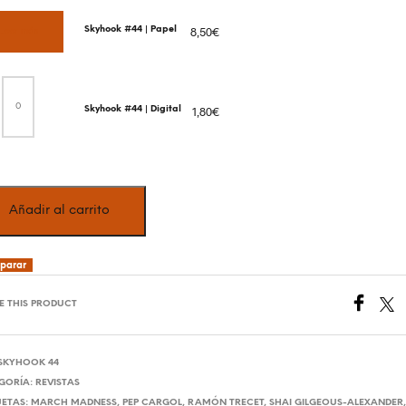
Skyhook #44 | Papel
8,50
€
Leer más
Skyhook
#44
|
Skyhook #44 | Digital
1,80
€
Digital
cantidad
Añadir al carrito
parar
E THIS PRODUCT
SKYHOOK 44
GORÍA:
REVISTAS
UETAS:
MARCH MADNESS
,
PEP CARGOL
,
RAMÓN TRECET
,
SHAI GILGEOUS-ALEXANDER
,