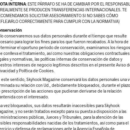
OTA INTERNA
: ESTE PÁRRAFO SE HA DE CAMBIAR POR EL RESPONSAB
I REALMENTE SE PRODUCEN TRANSFERENCIAS INTERNACIONALES. TE
ECOMENDAMOS SOLICITAR ASESORAMIENTO SI NO SABES CÓMO
EFLEJARLO CORRECTAMENTE PARA CUMPLIR CON LA NORMATIVA)
nservación
lo conservaremos sus datos personales durante el tiempo que resulte
cesario para lograr los fines para los que fueron recabados. A la hora de
terminar el oportuno periodo de conservación, examinamos los riesgo
e conlleva el tratamiento, así como nuestras obligaciones contractuales
gales y normativas, las políticas internas de conservación de datos y
estros intereses de negocio legítimos descritos en el presente Aviso d
ivacidad y Política de Cookies.
 este sentido, Skyhook Magazine conservará los datos personales una v
rminada su relación con Ud., debidamente bloqueados, durante el plaz
 prescripción de las acciones que pudieran derivarse de la relación
ntenida con el interesado.
a vez bloqueados, sus datos resultarán inaccesibles para Skyhook
gazine, y no serán tratados excepto para su puesta a disposición a las
ministraciones públicas, Jueces y Tribunales, para la atención de las
sibles responsabilidades nacidas de los tratamientos, así como para el
ercicio y defensa de reclamaciones ante la Agencia Española de