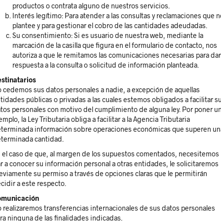
productos o contrata alguno de nuestros servicios.
Interés legítimo: Para atender a las consultas y reclamaciones que 
plantee y para gestionar el cobro de las cantidades adeudadas.
Su consentimiento: Si es usuario de nuestra web, mediante la
marcación de la casilla que figura en el formulario de contacto, nos
autoriza a que le remitamos las comunicaciones necesarias para dar
respuesta a la consulta o solicitud de información planteada.
stinatarios
 cedemos sus datos personales a nadie, a excepción de aquellas
tidades públicas o privadas a las cuales estemos obligados a facilitar s
tos personales con motivo del cumplimiento de alguna ley. Por poner u
emplo, la Ley Tributaria obliga a facilitar a la Agencia Tributaria
terminada información sobre operaciones económicas que superen un
terminada cantidad.
 el caso de que, al margen de los supuestos comentados, necesitemos
r a conocer su información personal a otras entidades, le solicitaremos
eviamente su permiso a través de opciones claras que le permitirán
cidir a este respecto.
omunicación
 realizaremos transferencias internacionales de sus datos personales
ra ninguna de las finalidades indicadas.