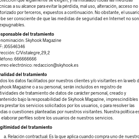
cnicas a su alcance para evitar la pérdida, mal uso, alteración, acceso no
torizado por terceros, expuestos a continuación. No obstante, el usuari
be ser consciente de que las medidas de seguridad en Internet no son
expugnables.
sponsable del tratamiento
nominación: Skyhook Magazine
F: J05546346
rección: C/Vistalegre,29,2
léfono: 666666666
rreo electrónico: redaccion@skyhook.es
nalidad del tratamiento
dos los datos facilitados por nuestros clientes y/o visitantes en la web 
yhook Magazine o a su personal, serán incluidos en registro de
tividades de tratamiento de datos de carácter personal, creado y
ntenido bajo la resposabilidad de Skyhook Magazine, imprescindibles
ra prestar los servicios solicitados por los usuarios, o para resolver las
das o cuestiones planteadas por nuestros visitantes. Nuestra política e
 elaborar perfiles sobre los usuarios de nuestros servicios.
gitimidad del tratamiento
Relación contractual: Es la que aplica cuando compra uno de nuestr