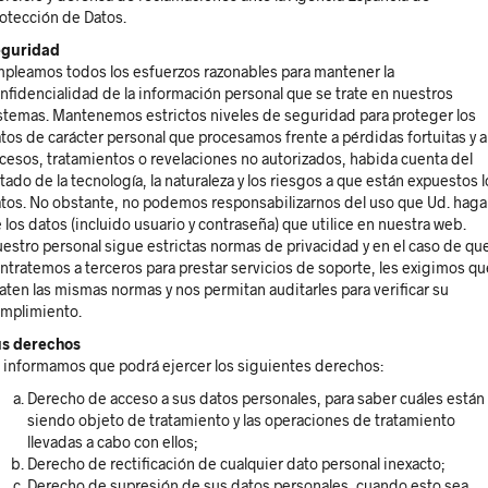
otección de Datos.
eguridad
pleamos todos los esfuerzos razonables para mantener la
nfidencialidad de la información personal que se trate en nuestros
stemas. Mantenemos estrictos niveles de seguridad para proteger los
tos de carácter personal que procesamos frente a pérdidas fortuitas y a
cesos, tratamientos o revelaciones no autorizados, habida cuenta del
tado de la tecnología, la naturaleza y los riesgos a que están expuestos l
tos. No obstante, no podemos responsabilizarnos del uso que Ud. haga
 los datos (incluido usuario y contraseña) que utilice en nuestra web.
estro personal sigue estrictas normas de privacidad y en el caso de qu
ntratemos a terceros para prestar servicios de soporte, les exigimos qu
aten las mismas normas y nos permitan auditarles para verificar su
mplimiento.
s derechos
 informamos que podrá ejercer los siguientes derechos:
Derecho de acceso a sus datos personales, para saber cuáles están
siendo objeto de tratamiento y las operaciones de tratamiento
llevadas a cabo con ellos;
Derecho de rectificación de cualquier dato personal inexacto;
Derecho de supresión de sus datos personales, cuando esto sea