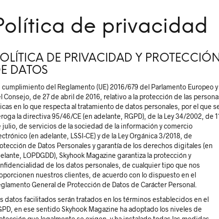
Política de privacidad
OLÍTICA DE PRIVACIDAD Y PROTECCIÓ
E DATOS
 cumplimiento del Reglamento (UE) 2016/679 del Parlamento Europeo y
l Consejo, de 27 de abril de 2016, relativo a la protección de las persona
sicas en lo que respecta al tratamiento de datos personales, por el que s
roga la directiva 95/46/CE (en adelante, RGPD), de la Ley 34/2002, de 1
 julio, de servicios de la sociedad de la información y comercio
ectrónico (en adelante, LSSI-CE) y de la Ley Orgánica 3/2018, de
otección de Datos Personales y garantía de los derechos digitales (en
elante, LOPDGDD), Skyhook Magazine garantiza la protección y
nfidencialidad de los datos personales, de cualquier tipo que nos
oporcionen nuestros clientes, de acuerdo con lo dispuesto en el
glamento General de Protección de Datos de Carácter Personal.
s datos facilitados serán tratados en los términos establecidos en el
PD, en ese sentido Skyhook Magazine ha adoptado los niveles de
otección que legalmente se exigen, y ha instalado todas las medidas