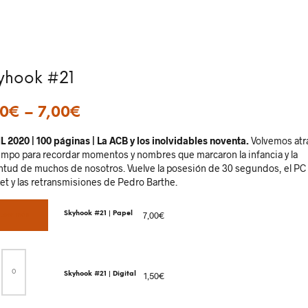
yhook #21
50
€
–
7,00
€
L 2020 | 100 páginas | La ACB y los inolvidables noventa.
Volvemos atr
iempo para recordar momentos y nombres que marcaron la infancia y la
ntud de muchos de nosotros. Vuelve la posesión de 30 segundos, el PC
et y las retransmisiones de Pedro Barthe.
Skyhook #21 | Papel
7,00
€
Leer más
Skyhook
#21
|
Skyhook #21 | Digital
1,50
€
Digital
cantidad