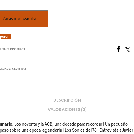
Añadir al carrito
parar
E THIS PRODUCT
GORÍA:
REVISTAS
DESCRIPCIÓN
VALORACIONES (0)
umario:
Los noventa y la ACB, una década para recordar | Un pequeño
paso sobre una época legendaria | Los Sonics del 78 | Entrevista a Javier