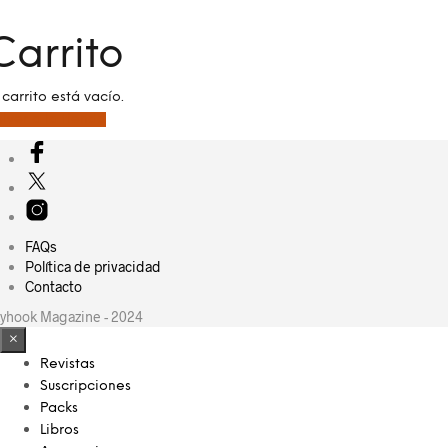
Carrito
 carrito está vacío.
lver a la tienda
FAQs
Política de privacidad
Contacto
yhook Magazine - 2024
×
Revistas
Suscripciones
Packs
Libros