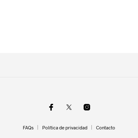
Añadir a la lista de deseos
Añadir a la lista de deseos
1,50
€
–
8,50
€
1,50
€
–
8,50
€
VER PRODUCTOS
VER PRODUCTOS
FAQs
Política de privacidad
Contacto