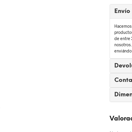
Envío
Hacemos e
productos
de entre 3
nosotros.
enviándon
Devol
Conta
Dimen
Valora