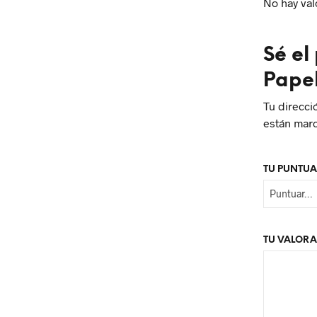
No hay val
Sé el
Pape
Tu direcci
están mar
TU PUNTU
TU VALOR