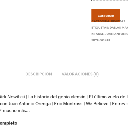
COMPARAR
CATEGORÍA:
REVISTAS
ETIQUETAS:
DALLAS MA
KRAUSE
,
JUAN ANTONI
SKYHOOK43
DESCRIPCIÓN
VALORACIONES (0)
irk Nowitzki | La historia del genio alemán | El último vuelo de L
 con Juan Antonio Orenga | Eric Montross | We Believe | Entrevis
 Y mucho más…
ompleto