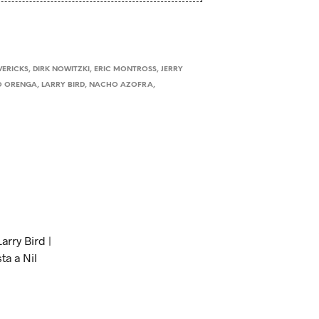
VERICKS
,
DIRK NOWITZKI
,
ERIC MONTROSS
,
JERRY
O ORENGA
,
LARRY BIRD
,
NACHO AZOFRA
,
arry Bird |
ta a Nil