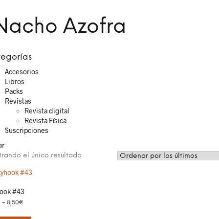
Nacho Azofra
egorías
Accesorios
Libros
Packs
Revistas
Revista digital
Revista Física
Suscripciones
ar
rando el único resultado
ook #43
€
–
8,50
€