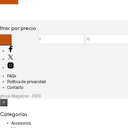
productos
iltrar por precio
Precio
Precio
iltrar
mínimo
máximo
FAQs
Política de privacidad
Contacto
yhook Magazine - 2024
×
Categorías
Accesorios