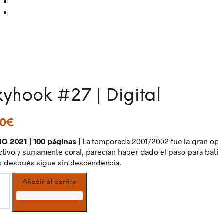
kyhook #27 | Digital
50
€
IO 2021 | 100 páginas |
La temporada 2001/2002 fue la gran op
ctivo y sumamente coral, parecían haber dado el paso para batir
s después sigue sin descendencia.
hook
Añadir al carrito
tal
idad