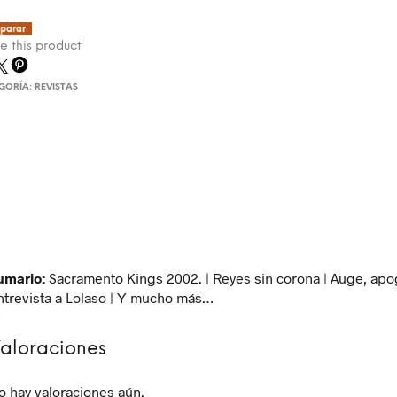
parar
e this product
GORÍA:
REVISTAS
umario:
Sacramento Kings 2002. | Reyes sin corona | Auge, apog
ntrevista a Lolaso | Y mucho más…
aloraciones
o hay valoraciones aún.