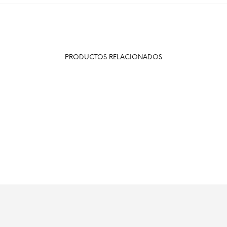
PRODUCTOS RELACIONADOS
1,80
€
–
8,50
€
Ver productos