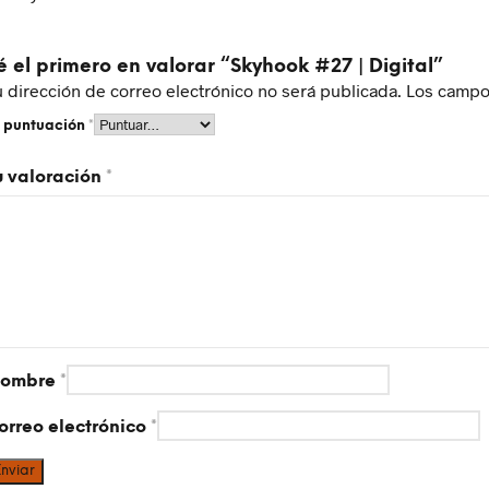
é el primero en valorar “Skyhook #27 | Digital”
u dirección de correo electrónico no será publicada.
Los campo
u puntuación
*
u valoración
*
ombre
*
orreo electrónico
*