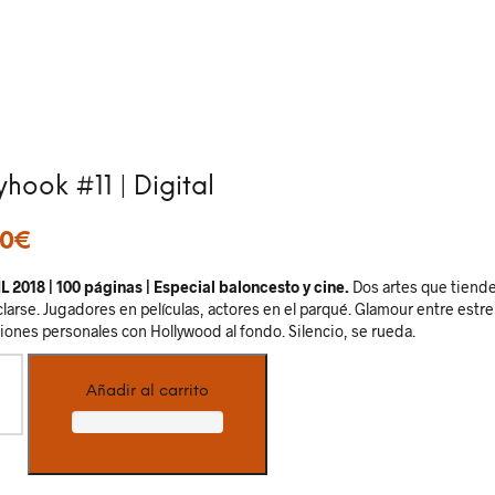
yhook #11 | Digital
50
€
L 2018 | 100 páginas | Especial baloncesto y cine.
Dos artes que tiend
larse. Jugadores en películas, actores en el parqué. Glamour entre estrel
ciones personales con Hollywood al fondo. Silencio, se rueda.
hook
Añadir al carrito
tal
idad