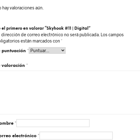
 hay valoraciones aún.
 el primero en valorar “Skyhook #11 | Digital”
 dirección de correo electrónico no será publicada.
Los campos
ligatorios están marcados con
*
u puntuación
*
u valoración
*
ombre
*
orreo electrónico
*