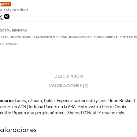
parar
e this product
GORÍA:
REVISTAS
UETAS:
#SKYHOOK11
,
BALONCESTO Y CINE
,
JOHN BRISKER
,
PIERRE ORIOLA
,
SCOTTIE P
EEF O'NEAL
DESCRIPCIÓN
VALORACIONES (0)
umario:
Luces, cámara, balón. Especial baloncesto y cine | John Brisker |
ceres en ACB | Indiana Pacers en la ABA | Entrevista a Pierre Oriola
Scottie Pippen y su periplo nórdico |
Shareef O’Neal
| Y mucho más…
aloraciones