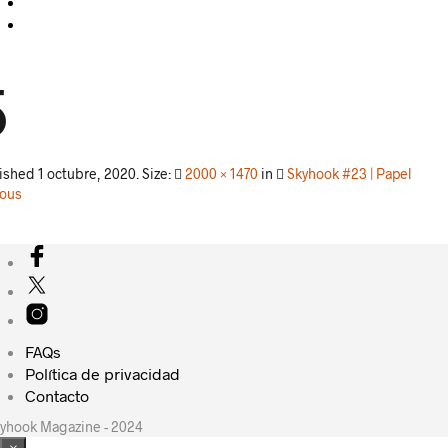
5
lished
1 octubre, 2020
. Size:
2000 × 1470
in
Skyhook #23 | Papel
ious
FAQs
Política de privacidad
Contacto
yhook Magazine - 2024