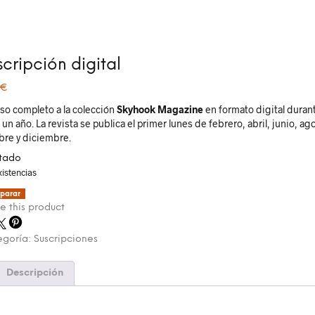
scripción digital
€
so completo a la colección
Skyhook Magazine
en formato digital duran
un año. La revista se publica el primer lunes de febrero, abril, junio, ag
bre y diciembre.
tado
xistencias
parar
e this product
egoría:
Suscripciones
Descripción