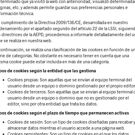
terminado que ya visitó la web con anterioridad, visualizó determinada
ginas, etc. y además permite guardar sus preferencias personales e
formación técnica.
 cumplimiento de la Directiva 2009/136/CE, desarrollada en nuestro
denamiento por el apartado segundo del artículo 22 de la LSSI, siguien
s directrices de la AEPD, procedemos a informarle detalladamente del u
e se realiza en nuestra web.
continuación, se realiza una clasificación de las cookies en función de u
rie de categorías. No obstante es necesario tener en cuenta que una
sma cookie puede estar incluida en más de una categoría.
pos de cookies según la entidad que las gestiona
Cookies propias: Son aquéllas que se envían al equipo terminal del
usuario desde un equipo o dominio gestionado por el propio editor
Cookies de terceros: Son aquéllas que se envían al equipo terminal 
usuario desde un equipo o dominio que no es gestionado por el
editor, sino por otra entidad que trata los datos.
pos de cookies según el plazo de tiempo que permanecen activas
Cookies de sesión: Son un tipo de cookies diseñadas para recabar 
almacenar datos mientras el usuario accede a una página web.
Cookies persistentes: Son un tipo de cookies en el que los datos