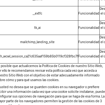
De
__extfc
Funcionalidad
el 
De
tk_ai
Funcionalidad
el 
De
mailchimp_landing_site
Funcionalidad
el 
De
th_wcwl_session_ca21c635aaf159b85b0119cf328fbc7f
Funcionalidad
el 
 posible que actualicemos la Política de Cookies de nuestro Sitio Web,
r ello le recomendamos revisar esta política cada vez que acceda a
estro Sitio Web con el objetivo de estar adecuadamente informado
bre cómo y para qué usamos las cookies.
 usted no desea que se guarden cookies en su navegador o prefiere
cibir una información cada vez que una cookie solicite instalarse, puede
nfigurar sus opciones de navegación para que se haga de esa forma. La
yor parte de los navegadores permiten la gestión de las cookies de 3