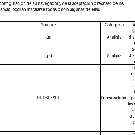
 configuración de su navegador y de la aceptación o rechazo de las
smas, podrán instalarse todas o sólo algunas de ellas.
Nombre
Categoria
D
S
_ga
Análisis
dis
S
_gid
Análisis
dis
Est
us
l
e
PHPSESSID
Funcionalidad
pe
las
s
gu
e