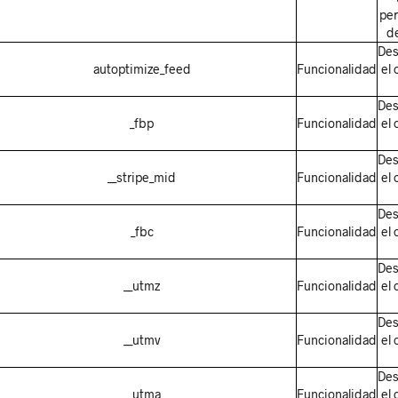
per
de
De
autoptimize_feed
Funcionalidad
el 
De
_fbp
Funcionalidad
el 
De
__stripe_mid
Funcionalidad
el 
De
_fbc
Funcionalidad
el 
De
__utmz
Funcionalidad
el 
De
__utmv
Funcionalidad
el 
De
__utma
Funcionalidad
el 