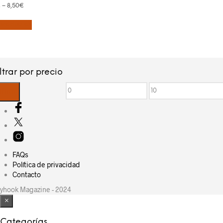
€
–
8,50
€
productos
iltrar por precio
Precio
Precio
iltrar
mínimo
máximo
FAQs
Política de privacidad
Contacto
yhook Magazine - 2024
×
Categorías