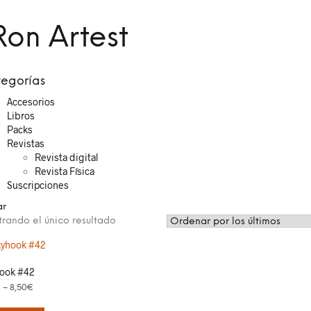
Ron Artest
egorías
Accesorios
Libros
Packs
Revistas
Revista digital
Revista Física
Suscripciones
ar
rando el único resultado
ook #42
€
–
8,50
€