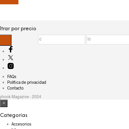
productos
iltrar por precio
Precio
Precio
iltrar
mínimo
máximo
FAQs
Política de privacidad
Contacto
yhook Magazine - 2024
×
Categorías
Accesorios