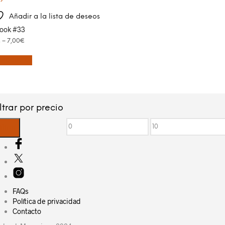
Añadir a la lista de deseos
ook #33
€
–
7,00
€
productos
iltrar por precio
Precio
Precio
iltrar
mínimo
máximo
FAQs
Política de privacidad
Contacto