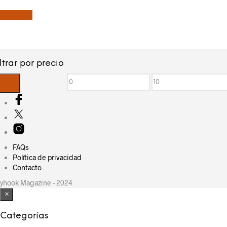
productos
iltrar por precio
Precio
Precio
iltrar
mínimo
máximo
FAQs
Política de privacidad
Contacto
yhook Magazine - 2024
×
Categorías