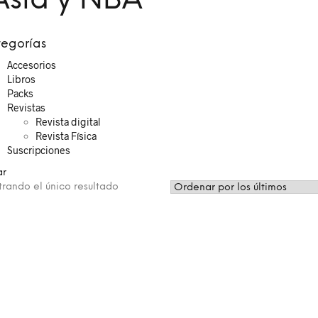
Asia y NBA
egorías
Accesorios
Libros
Packs
Revistas
Revista digital
Revista Física
Suscripciones
ar
rando el único resultado
0
€
–
8,50
€
r productos