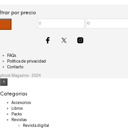
iltrar por precio
Precio
Precio
iltrar
mínimo
máximo
FAQs
Política de privacidad
Contacto
yhook Magazine - 2024
×
Categorías
Accesorios
Libros
Packs
Revistas
Revista digital