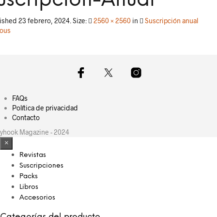
uscripcion-Anual
lished
23 febrero, 2024
. Size:
2560 × 2560
in
Suscripción anual
ious
FAQs
Política de privacidad
Contacto
yhook Magazine - 2024
×
Revistas
Suscripciones
Packs
Libros
Accesorios
Categorías del producto