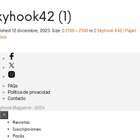
kyhook42 (1)
lished
12 diciembre, 2023
. Size:
2100 × 2100
in
Skyhook #42 | Papel
ious
FAQs
Política de privacidad
Contacto
yhook Magazine - 2024
×
Revistas
Suscripciones
Packs