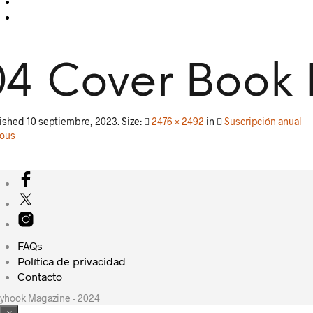
04 Cover Book
lished
10 septiembre, 2023
. Size:
2476 × 2492
in
Suscripción anual
ious
FAQs
Política de privacidad
Contacto
yhook Magazine - 2024