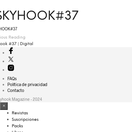
SKYHOOK#37
HOOK#37
ious Reading
ook #37 | Digital
FAQs
Política de privacidad
Contacto
yhook Magazine - 2024
×
Revistas
Suscripciones
Packs