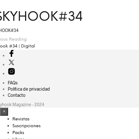
SKYHOOK#34
HOOK#34
ious Reading
ook #34 | Digital
FAQs
Política de privacidad
Contacto
yhook Magazine - 2024
×
Revistas
Suscripciones
Packs