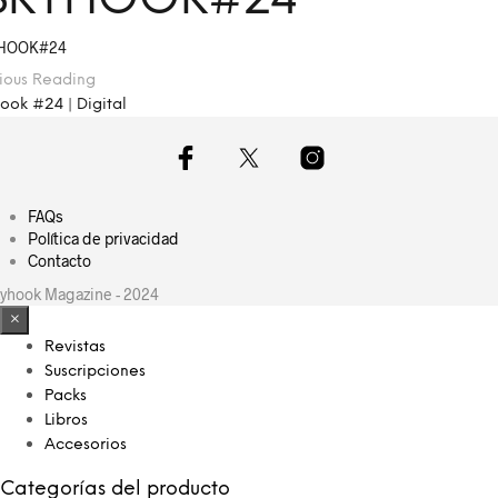
SKYHOOK#24
HOOK#24
ious Reading
ook #24 | Digital
FAQs
Política de privacidad
Contacto
yhook Magazine - 2024
×
Revistas
Suscripciones
Packs
Libros
Accesorios
Categorías del producto