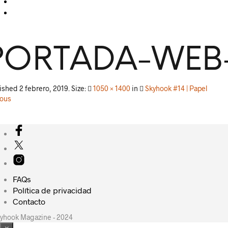
PORTADA-WEB-
lished
2 febrero, 2019
. Size:
1050 × 1400
in
Skyhook #14 | Papel
ious
FAQs
Política de privacidad
Contacto
yhook Magazine - 2024