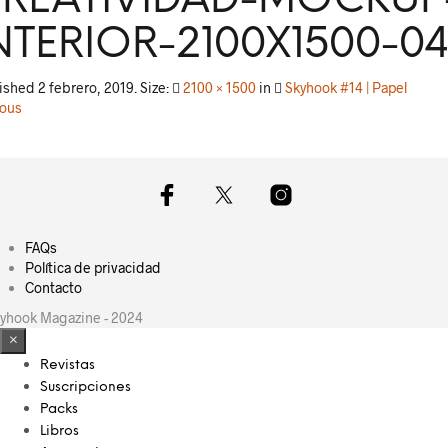
REATIVIDAD-MOCKUP
NTERIOR-2100X1500-0
lished
2 febrero, 2019
. Size:
2100 × 1500
in
Skyhook #14 | Papel
ious
FAQs
Política de privacidad
Contacto
yhook Magazine - 2024
×
Revistas
Suscripciones
Packs
Libros