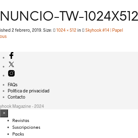
NUNCIO-TW-1024X51
lished
2 febrero, 2019
. Size:
1024 × 512
in
Skyhook #14 | Papel
ious
FAQs
Política de privacidad
Contacto
yhook Magazine - 2024
×
Revistas
Suscripciones
Packs