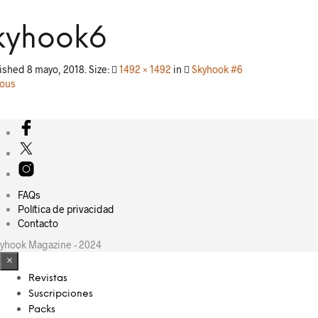
kyhook6
lished
8 mayo, 2018
. Size:
1492 × 1492
in
Skyhook #6
ious
FAQs
Política de privacidad
Contacto
yhook Magazine - 2024
×
Revistas
Suscripciones
Packs