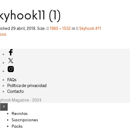
kyhook11 (1)
lished
29 abril, 2018
. Size:
1985 × 1532
in
Skyhook #11
ious
FAQs
Política de privacidad
Contacto
yhook Magazine - 2024
×
Revistas
Suscripciones
Packs