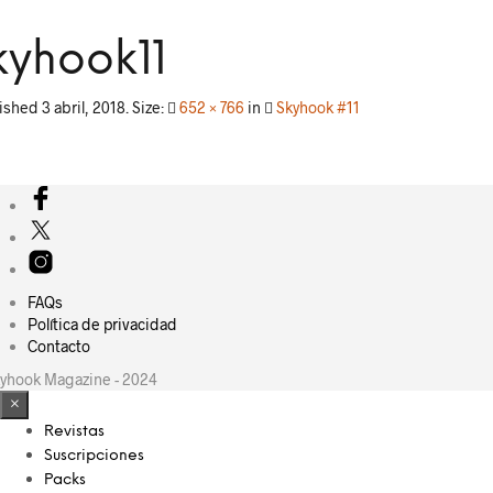
kyhook11
lished
3 abril, 2018
. Size:
652 × 766
in
Skyhook #11
FAQs
Política de privacidad
Contacto
yhook Magazine - 2024
×
Revistas
Suscripciones
Packs